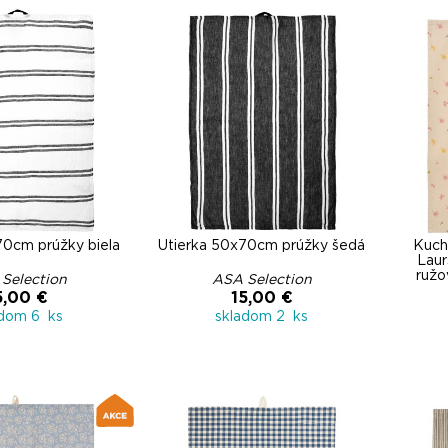
70cm prúžky biela
Utierka 50x70cm prúžky šedá
Kuchy
Laur
ružo
Selection
ASA Selection
5,00 €
15,00 €
adom 6 ks
skladom 2 ks