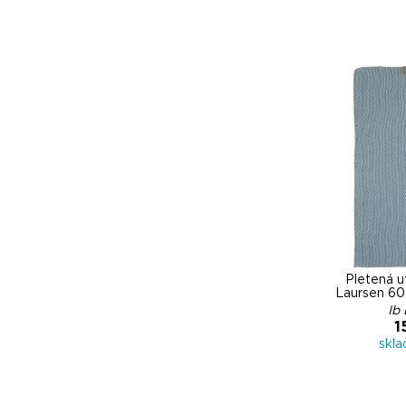
Pletená u
Laursen 60
Ib
1
skl