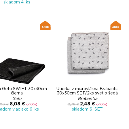
skladom 4 ks
ka Gefu SWIFT 30x30cm
Utierka z mikrovlákna Brabantia
čierna
30x30cm SET/2ks svetlo šedá
Gefu
Brabantia
8,08 €
2,48 €
,00 €
(-10%)
2,76 €
(-10%)
ladom viac ako 6 ks
skladom 6 SET