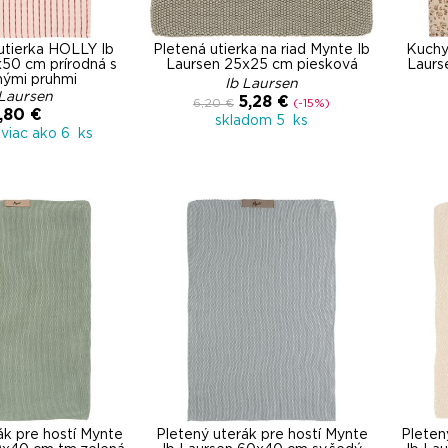
utierka HOLLY Ib
Pletená utierka na riad Mynte Ib
Kuchyn
50 cm prírodná s
Laursen 25x25 cm piesková
Laurs
nými pruhmi
Ib Laursen
 Laursen
5,28 €
6,20 €
(-15%)
,80 €
skladom 5 ks
viac ako 6 ks
ák pre hostí Mynte
Pletený uterák pre hostí Mynte
Pleten