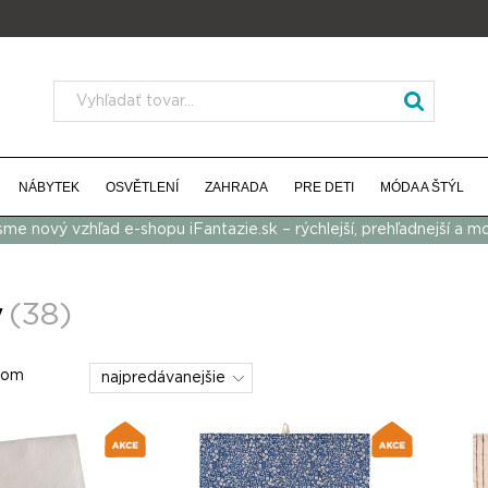
NÁBYTEK
OSVĚTLENÍ
ZAHRADA
PRE DETI
MÓDA A ŠTÝL
 sme nový vzhľad e-shopu iFantazie.sk – rýchlejší, prehľadnejší a m
y
(38)
dom