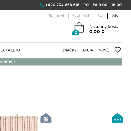
+420 734 858 618
PO - PÁ 9.00 - 16.00
Môj účet
Odhlásiť
CZ
SK
Nákupný košík
0,00 €
0
JAR A LETO
ZNAČKY
AKCIA
NOVÉ
odernejší