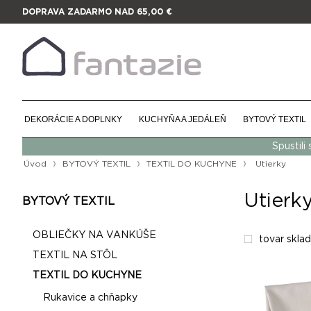
DOPRAVA ZADARMO NAD 65,00 €
DEKORÁCIE A DOPLNKY
KUCHYŇA A JEDÁLEŇ
BYTOVÝ TEXTIL
Spustili
Úvod
BYTOVÝ TEXTIL
TEXTIL DO KUCHYNE
Utierky
Utierk
BYTOVÝ TEXTIL
OBLIEČKY NA VANKÚŠE
tovar skla
TEXTIL NA STÔL
TEXTIL DO KUCHYNE
Rukavice a chňapky