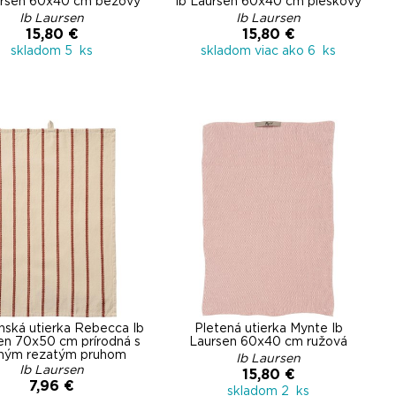
ursen 60x40 cm béžový
Ib Laursen 60x40 cm pieskový
Ib Laursen
Ib Laursen
15,80 €
15,80 €
skladom 5 ks
skladom viac ako 6 ks
ská utierka Rebecca Ib
Pletená utierka Mynte Ib
en 70x50 cm prírodná s
Laursen 60x40 cm ružová
ným rezatým pruhom
Ib Laursen
Ib Laursen
15,80 €
7,96 €
skladom 2 ks