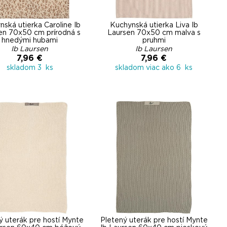
ská utierka Caroline Ib
Kuchynská utierka Liva Ib
en 70x50 cm prírodná s
Laursen 70x50 cm malva s
hnedými hubami
pruhmi
Ib Laursen
Ib Laursen
7,96 €
7,96 €
skladom 3 ks
skladom viac ako 6 ks
ý uterák pre hostí Mynte
Pletený uterák pre hostí Mynte