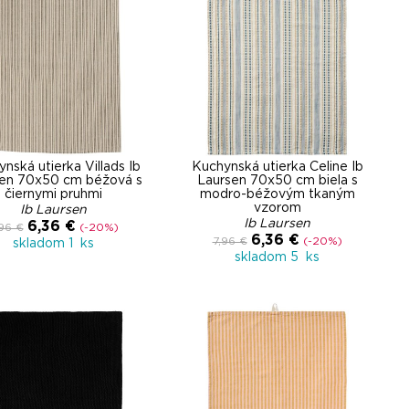
nská utierka Villads Ib
Kuchynská utierka Celine Ib
en 70x50 cm béžová s
Laursen 70x50 cm biela s
čiernymi pruhmi
modro-béžovým tkaným
vzorom
Ib Laursen
Ib Laursen
6,36 €
,96 €
(-20%)
6,36 €
7,96 €
(-20%)
skladom 1 ks
skladom 5 ks