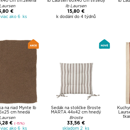
0x40 cm tm.zelená
Ib Laursen 60x40 cm sv.šedý
Ib La
 Laursen
Ib Laursen
5,80 €
15,80 €
viac ako 6 ks
k dodání do 4 týdnů
ka na riad Mynte Ib
Sedák na stoličke Broste
Kuchyn
25x25 cm hnedá
MARTA 44x42 cm hnedý
Laurs
tka
 Laursen
Broste
5,28 €
33,56 €
(-15%)
viac ako 6 ks
skladom 2 ks