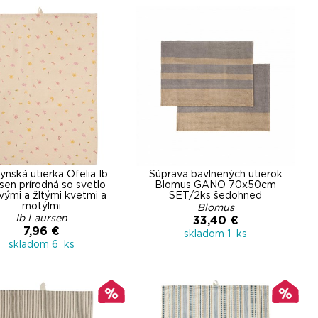
nská utierka Ofelia Ib
Súprava bavlnených utierok
sen prírodná so svetlo
Blomus GANO 70x50cm
vými a žltými kvetmi a
SET/2ks šedohned
motýľmi
Blomus
Ib Laursen
33,40 €
7,96 €
skladom 1 ks
skladom 6 ks