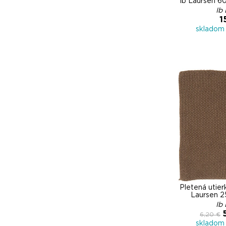
Ib Laursen 6
Ib
1
skladom 
Pletená utier
Laursen 
Ib
6,20 €
skladom 