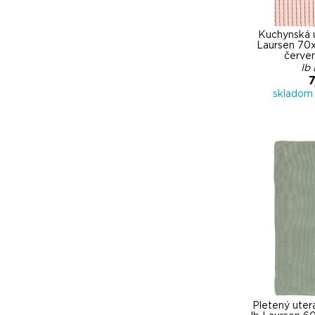
Kuchynská 
Laursen 70x
červe
Ib
7
skladom 
Pletený uter