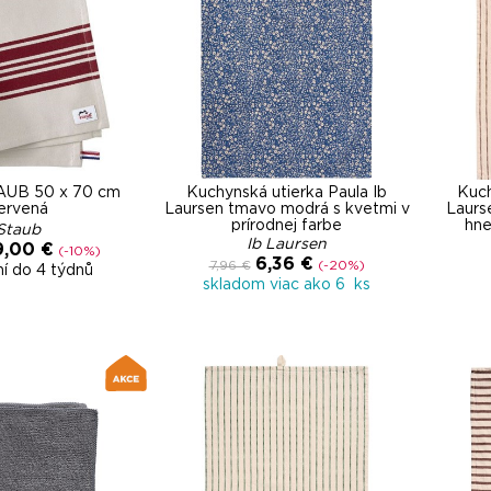
TAUB 50 x 70 cm
Kuchynská utierka Paula Ib
Kuch
ervená
Laursen tmavo modrá s kvetmi v
Laurs
prírodnej farbe
hne
Staub
Ib Laursen
9,00 €
(-10%)
6,36 €
7,96 €
(-20%)
í do 4 týdnů
skladom viac ako 6 ks