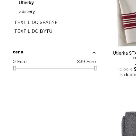
Utierky
Zástery
TEXTIL DO SPÁLNE
TEXTIL DO BYTU
cena
Utierka S
č
0
Euro
839
Euro
10,00 €
k dodán