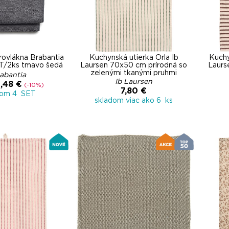
rovlákna Brabantia
Kuchynská utierka Orla Ib
Kuchy
T/2ks tmavo šedá
Laursen 70x50 cm prírodná so
Laurs
zelenými tkanými pruhmi
abantia
Ib Laursen
,48 €
(-10%)
7,80 €
dom 4 SET
skladom viac ako 6 ks