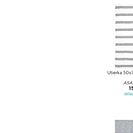
Utierka 50x
ASA 
1
skl