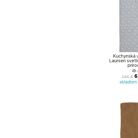
Kuchynská u
Laursen svetl
príro
Ib
6
7,96 €
skladom 