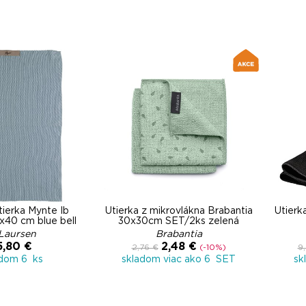
tierka Mynte Ib
Utierka z mikrovlákna Brabantia
Utier
x40 cm blue bell
30x30cm SET/2ks zelená
 Laursen
Brabantia
5,80 €
2,48 €
2,76 €
(-10%)
9
adom 6 ks
skladom viac ako 6 SET
sk