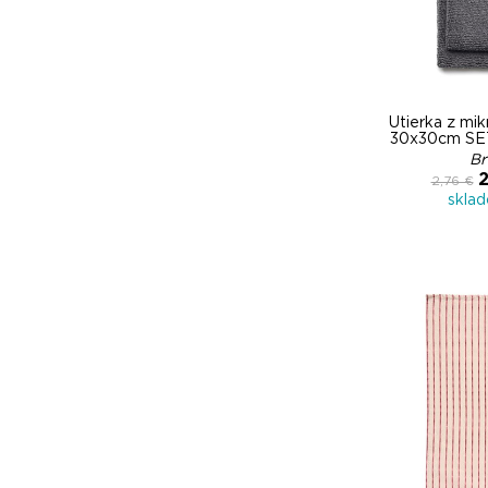
Utierka z mik
30x30cm SE
Br
2
2,76 €
skla