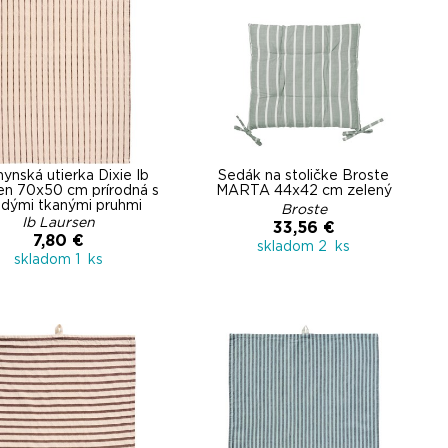
ynská utierka Dixie Ib
Sedák na stoličke Broste
en 70x50 cm prírodná s
MARTA 44x42 cm zelený
dými tkanými pruhmi
Broste
Ib Laursen
33,56 €
7,80 €
skladom 2 ks
skladom 1 ks