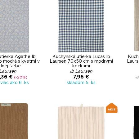
tierka Agathe Ib
Kuchynská utierka Lucas Ib
Kuchy
o modrá s kvetmi v
Laursen 70x50 cm s modrými
Laurs
dnej farbe
kockami
 Laursen
Ib Laursen
,36 €
7,96 €
(-20%)
7
viac ako 6 ks
skladom 5 ks