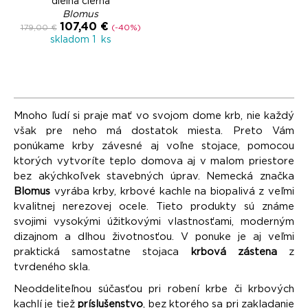
dielna čierna
Blomus
107,40 €
179,00 €
(-40%)
skladom 1 ks
Mnoho ľudí si praje mať vo svojom dome krb, nie každý
však pre neho má dostatok miesta. Preto Vám
ponúkame krby závesné aj voľne stojace, pomocou
ktorých vytvoríte teplo domova aj v malom priestore
bez akýchkoľvek stavebných úprav. Nemecká značka
Blomus
vyrába krby, krbové kachle na biopalivá z veľmi
kvalitnej nerezovej ocele. Tieto produkty sú známe
svojimi vysokými úžitkovými vlastnosťami, moderným
dizajnom a dlhou životnosťou. V ponuke je aj veľmi
praktická samostatne stojaca
krbová zástena
z
tvrdeného skla.
Neoddeliteľnou súčasťou pri robení krbe či krbových
kachlí je tiež
príslušenstvo
, bez ktorého sa pri zakladanie