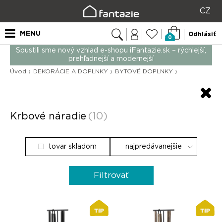
CZ
MENU
Odhlásiť
0
Spustili sme nový vzhľad e-shopu iFantazie.sk – rýchlejší,
prehľadnejší a modernejší
Úvod
DEKORÁCIE A DOPLNKY
BYTOVÉ DOPLNKY
Krbové náradie
(10)
tovar skladom
Filtrovať