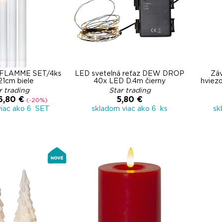
 FLAMME SET/4ks
LED svetelná reťaz DEW DROP
Zá
21cm biele
40x LED D.4m čierny
hviez
r trading
Star trading
6,80 €
5,80 €
(-20%)
viac ako 6 SET
skladom viac ako 6 ks
sk