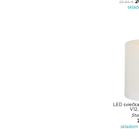
2
25,96 €
skla
LED svieč
V.12
Sta
skladom 