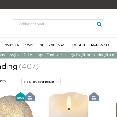
NÁBYTEK
OSVĚTLENÍ
ZAHRADA
PRE DETI
MÓDA A ŠTÝL
 sme nový vzhľad e-shopu iFantazie.sk – rýchlejší, prehľadnejší a m
ading
(407)
dom