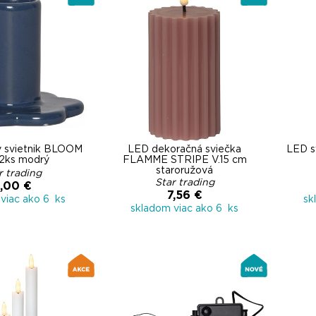
ý svietnik BLOOM
LED dekoračná sviečka
LED 
2ks modrý
FLAMME STRIPE V.15 cm
staroružová
r trading
Star trading
,00 €
7,56 €
viac ako 6 ks
sk
skladom viac ako 6 ks