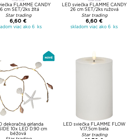
viečka FLAMME CANDY
LED sviečka FLAMME CANDY
6 cm SET/2ks žltá
26 cm SET/2ks ružová
Star trading
Star trading
6,60 €
6,60 €
ladom viac ako 6 ks
skladom viac ako 6 ks
 dekoračná girlanda
LED sviečka FLAMME FLOW
IDE 10x LED D.90 cm
V.17,5cm biela
béžová
Star trading