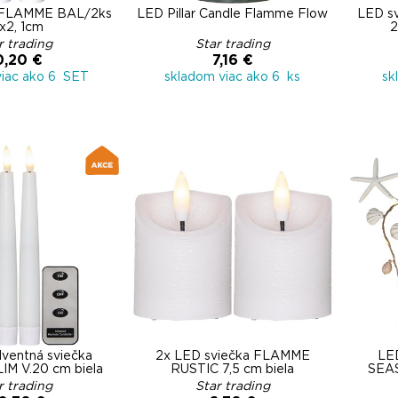
 FLAMME BAL/2ks
LED Pillar Candle Flamme Flow
LED s
x2, 1cm
2
r trading
Star trading
0,20 €
7,16 €
viac ako 6 SET
skladom viac ako 6 ks
sk
ventná sviečka
2x LED sviečka FLAMME
LED
M V.20 cm biela
RUSTIC 7,5 cm biela
SEAS
r trading
Star trading