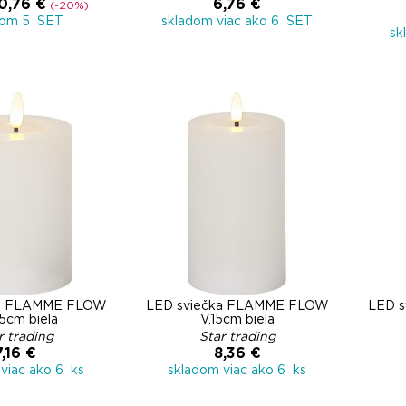
0,76 €
6,76 €
(-20%)
dom 5 SET
skladom viac ako 6 SET
sk
ka FLAMME FLOW
LED sviečka FLAMME FLOW
LED 
,5cm biela
V.15cm biela
r trading
Star trading
7,16 €
8,36 €
viac ako 6 ks
skladom viac ako 6 ks