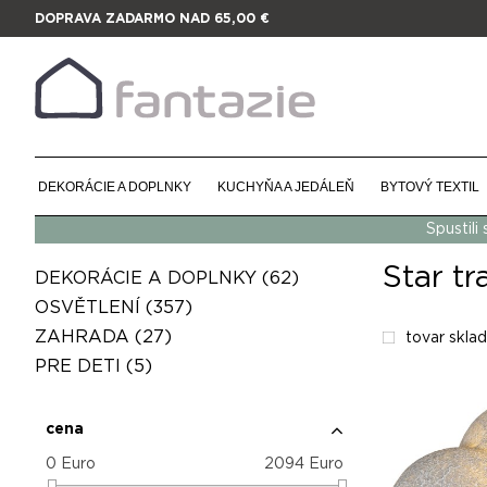
DOPRAVA ZADARMO NAD 65,00 €
DEKORÁCIE A DOPLNKY
KUCHYŇA A JEDÁLEŇ
BYTOVÝ TEXTIL
Spustili
Star tr
DEKORÁCIE A DOPLNKY
(62)
OSVĚTLENÍ
(357)
ZAHRADA
(27)
tovar skla
PRE DETI
(5)
cena
0
Euro
2094
Euro