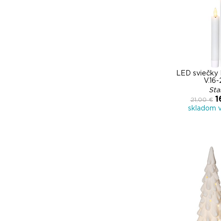
LED sviečky
V.16-
Sta
1
21,00 €
skladom 