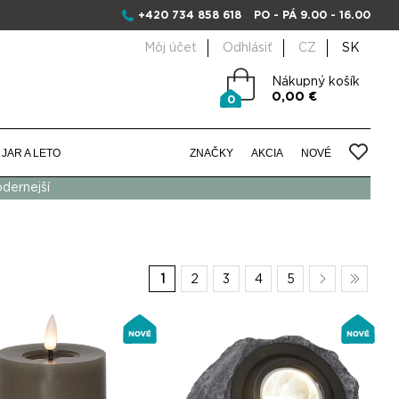
+420 734 858 618
PO - PÁ 9.00 - 16.00
Môj účet
Odhlásiť
CZ
SK
Nákupný košík
0,00 €
0
JAR A LETO
ZNAČKY
AKCIA
NOVÉ
odernejší
1
2
3
4
5