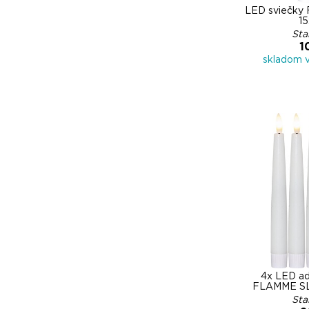
LED sviečky
15
Sta
1
skladom 
4x LED ad
FLAMME SLI
Sta