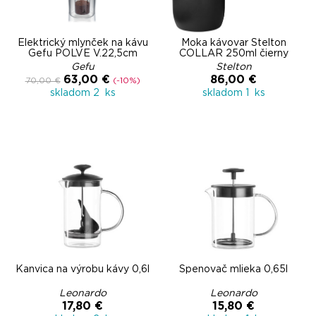
Elektrický mlynček na kávu
Moka kávovar Stelton
Gefu POLVE V.22,5cm
COLLAR 250ml čierny
Gefu
Stelton
63,00 €
86,00 €
70,00 €
(-10%)
skladom 2 ks
skladom 1 ks
Kanvica na výrobu kávy 0,6l
Spenovač mlieka 0,65l
Leonardo
Leonardo
17,80 €
15,80 €