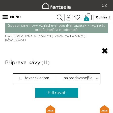
CZ
MENU
Odhlásiť
0
Spustili sme nový vzhľad e-shopu iFantazie.sk – rýchlejší,
prehľadnejší a modernejší
Úvod
KUCHYŇA A JEDÁLEŇ
KÁVA, ČAJ A VÍNO
KÁVA A ČAJ
Příprava kávy
(11)
tovar skladom
Filtrovať