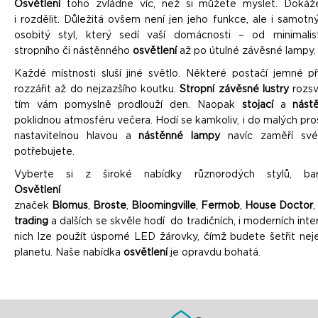
Osvětlení
toho zvládne víc, než si můžete myslet. Dokáže
i rozdělit. Důležitá ovšem není jen jeho funkce, ale i samotn
osobitý styl, který sedí vaší domácnosti – od minimali
stropního či nástěnného
osvětlení
až po útulné závěsné lampy
Každé místnosti sluší jiné světlo. Některé postačí jemné pří
rozzářit až do nejzazšího koutku.
Stropní závěsné lustry
rozsv
tím vám pomyslně prodlouží den. Naopak
stojací
a
nást
poklidnou atmosféru večera. Hodí se kamkoliv, i do malých pro
nastavitelnou hlavou a
nástěnné lampy
navíc zaměří sv
potřebujete.
Vyberte si z široké nabídky různorodých stylů, ba
Osvětlen
značek
Blomus
,
Broste
,
Bloomingville
,
Fermob
,
House
Doctor
,
trading
a dalších se skvěle hodí do tradičních, i moderních int
nich lze použít úsporné LED žárovky, čímž budete šetřit nejen
planetu. Naše nabídka
osvětlení
je opravdu bohatá.