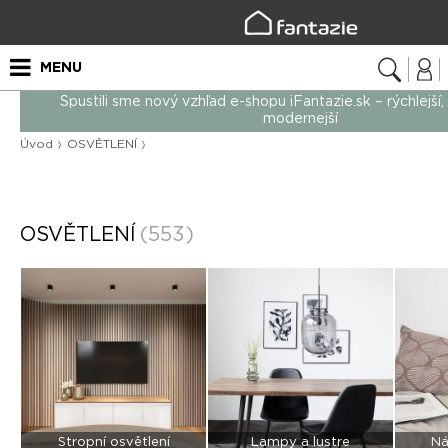
MENU
Spustili sme nový vzhľad e-shopu iFantazie.sk – rýchlejší,
modernejší
Úvod
OSVĚTLENÍ
OSVĚTLENÍ
(553)
Stropní osvětlení
Lampy a lustre
Ná