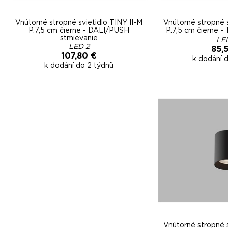
Vnútorné stropné svietidlo TINY II-M
Vnútorné stropné s
P.7,5 cm čierne - DALI/PUSH
P.7,5 cm čierne -
stmievanie
LE
LED 2
85,
107,80 €
k dodání 
k dodání do 2 týdnů
Vnútorné stropné s