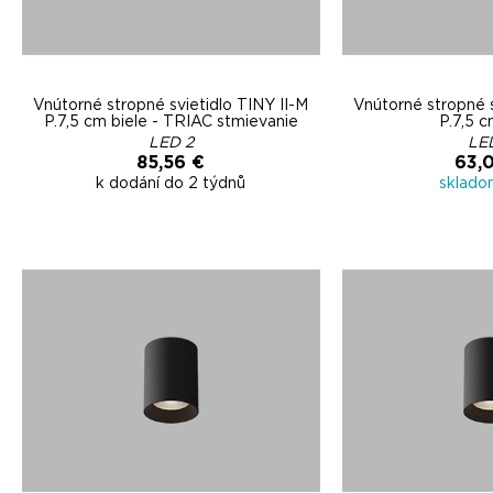
Vnútorné stropné svietidlo TINY II-M
Vnútorné stropné s
P.7,5 cm biele - TRIAC stmievanie
P.7,5 c
LED 2
LE
85,56 €
63,
k dodání do 2 týdnů
sklado