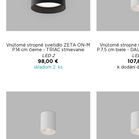
Vnútorné stropné svietidlo ZETA ON-M
Vnútorné stropné s
P.14 cm čierne - TRIAC stmievanie
P.7,5 cm biele - D
LED 2
LE
98,00 €
107,
skladom 2 ks
k dodání 