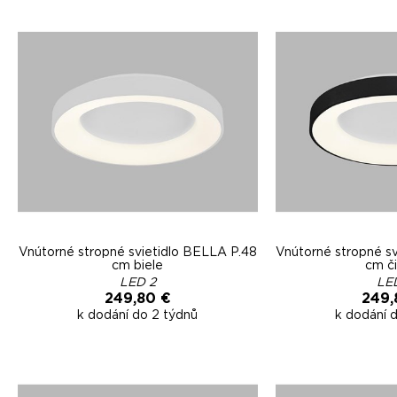
Vnútorné stropné svietidlo BELLA P.48
Vnútorné stropné s
cm biele
cm č
LED 2
LE
249,80 €
249,
k dodání do 2 týdnů
k dodání 