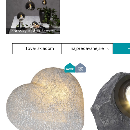
Žárovky a příslušenství
F
tovar skladom