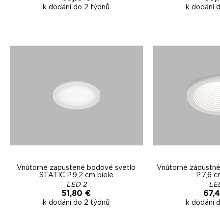
k dodání do 2 týdnů
k dodání 
Vnútorné zapustené bodové svetlo
Vnútorné zápustné
STATIC P.9,2 cm biele
P.7,6 c
LED 2
LE
51,80 €
67,
k dodání do 2 týdnů
k dodání 