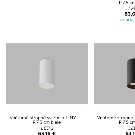
P.7,5 c
LE
63,
sklado
Vnútorné stropné svietidlo TINY II-L
Vnútorné stropné s
P.7,5 cm biele
P.7,5 c
LED 2
LE
63,16 €
63,