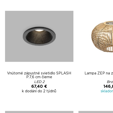
Vnútorné zápustné svietidlo SPLASH
Lampa ZEP na z
P.7,6 cm čierne
LED 2
Bro
67,40 €
146,
k dodání do 2 týdnů
sklado