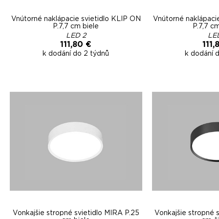
Vnútorné naklápacie svietidlo KLIP ON
Vnútorné naklápaci
P.7,7 cm biele
P.7,7 c
LED 2
LE
111,80 €
111,
k dodání do 2 týdnů
k dodání 
Vonkajšie stropné svietidlo MIRA P.25
Vonkajšie stropné 