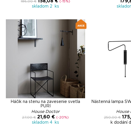
158,08 €
179,
186,00 €
(-15%)
skladom 2 ks
sklado
Háčik na stenu na zavesenie svetla
Nástenná lampa SW
PURI
House Doctor
House 
21,60 €
175
27,00 €
(-20%)
250,00 €
skladom 4 ks
k dodání 