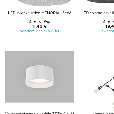
LED sviečka srdce MEMORIAL šedá
LED solárne osve
Star trading
Star t
11,40 €
19,
skladom viac ako 6 ks
sklado