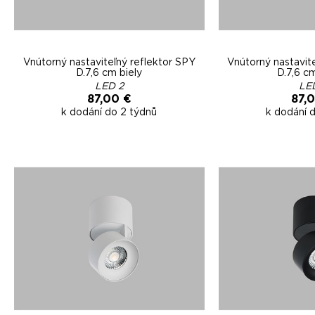
Vnútorný nastaviteľný reflektor SPY
Vnútorný nastavit
D.7,6 cm biely
D.7,6 c
LED 2
LE
87,00 €
87,
k dodání do 2 týdnů
k dodání 