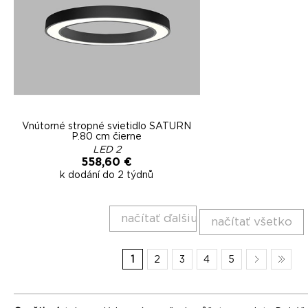
Vnútorné stropné svietidlo SATURN
P.80 cm čierne
LED 2
558,60 €
k dodání do 2 týdnů
načítať ďalšiu
načítať všetko
1
2
3
4
5