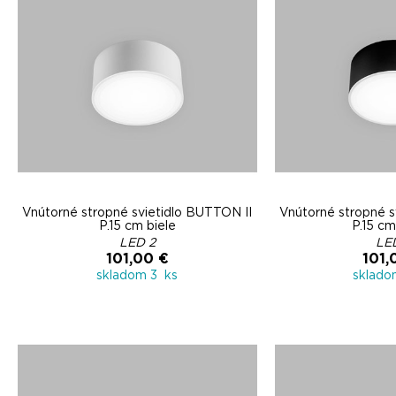
Vnútorné stropné svietidlo BUTTON II
Vnútorné stropné s
P.15 cm biele
P.15 cm
LED 2
LE
101,00 €
101,
skladom 3 ks
sklado