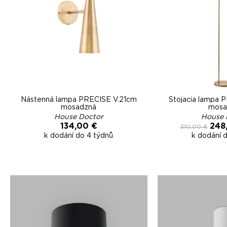
Nástenná lampa PRECISE V.21cm
Stojacia lampa 
mosadzná
mosa
House Doctor
House 
134,00 €
248
310,00 €
k dodání do 4 týdnů
k dodání 