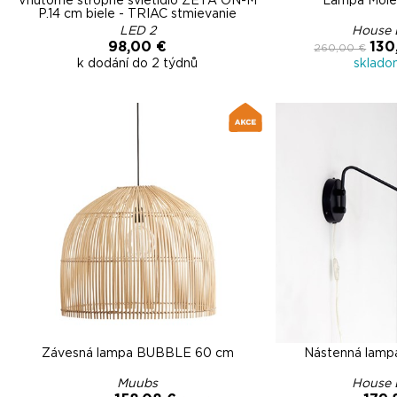
Vnútorné stropné svietidlo ZETA ON-M
Lampa Mole
P.14 cm biele - TRIAC stmievanie
LED 2
House 
98,00 €
130
260,00 €
k dodání do 2 týdnů
sklado
Závesná lampa BUBBLE 60 cm
Nástenná lam
Muubs
House 