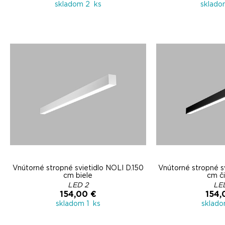
skladom 2 ks
sklado
Vnútorné stropné svietidlo NOLI D.150
Vnútorné stropné s
cm biele
cm č
LED 2
LE
154,00 €
154,
skladom 1 ks
sklado