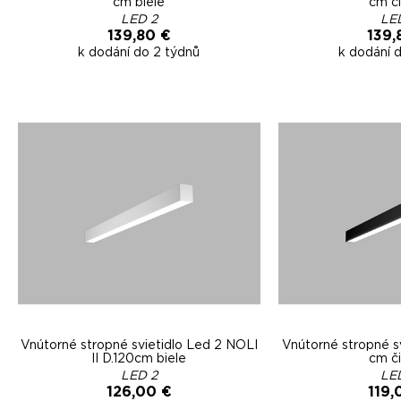
cm biele
cm č
LED 2
LE
139,80 €
139,
k dodání do 2 týdnů
k dodání 
Vnútorné stropné svietidlo Led 2 NOLI
Vnútorné stropné s
II D.120cm biele
cm č
LED 2
LE
126,00 €
119,