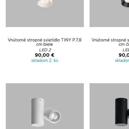
Vnútorné stropné svietidlo TINY P.7,8
Vnútorné stropné s
cm biele
cm č
LED 2
LE
90,00 €
90,
skladom 2 ks
sklado