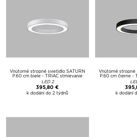
Vnútorné stropné svietidlo SATURN
Vnútorné stropné
P.60 cm biele - TRIAC stmievanie
P.60 cm čierne -
LED 2
LE
395,80 €
395,
k dodání do 2 týdnů
k dodání 