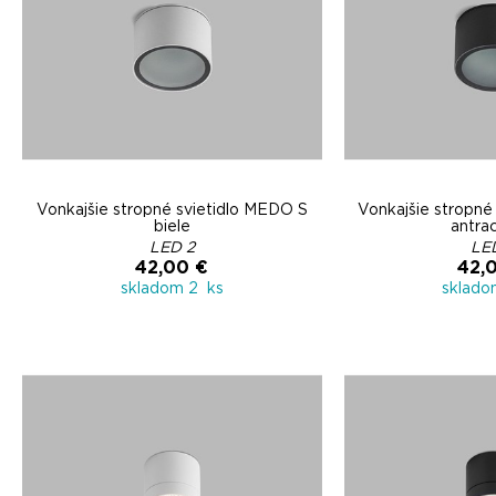
Vonkajšie stropné svietidlo MEDO S
Vonkajšie stropné
biele
antra
LED 2
LE
42,00 €
42,
skladom 2 ks
sklado