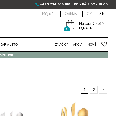
+420 734 858 618
PO - PÁ 9.00 - 16.00
Môj účet
Odhlásiť
CZ
SK
Nákupný košík
0,00 €
0
JAR A LETO
ZNAČKY
AKCIA
NOVÉ
odernejší
1
2