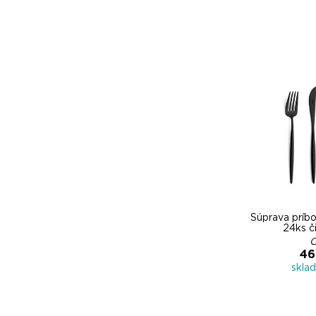
Súprava príb
24ks č
C
46
skla