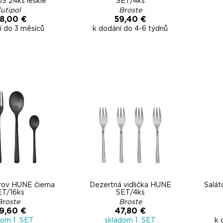
 24ks lesklé
SET/4ks
utipol
Broste
8,00 €
59,40 €
í do 3 měsíců
k dodání do 4-6 týdnů
rov HUNE čierna
Dezertná vidlička HUNE
Šalá
ET/16ks
SET/4ks
Broste
Broste
9,60 €
47,80 €
dom 1 SET
skladom 1 SET
k 