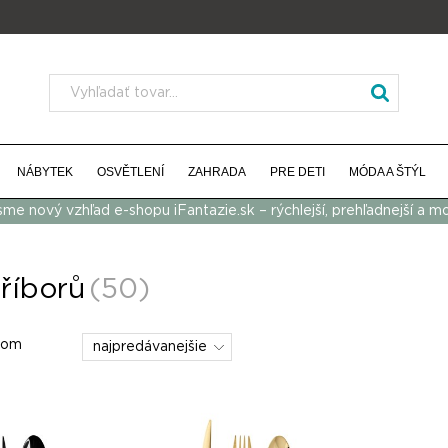
NÁBYTEK
OSVĚTLENÍ
ZAHRADA
PRE DETI
MÓDA A ŠTÝL
 sme nový vzhľad e-shopu iFantazie.sk – rýchlejší, prehľadnejší a m
říborů
(50)
dom