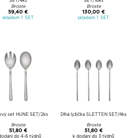
SET/4ks
SET/16ks
Broste
Broste
59,40 €
130,00 €
skladom 1 SET
skladom 1 SET
tový set HUNE SET/2ks
Dlhá lyžička SLETTEN SET/4ks
Broste
Broste
51,80 €
51,80 €
dodání do 4-6 týdnů
k dodání do 3 týdnů