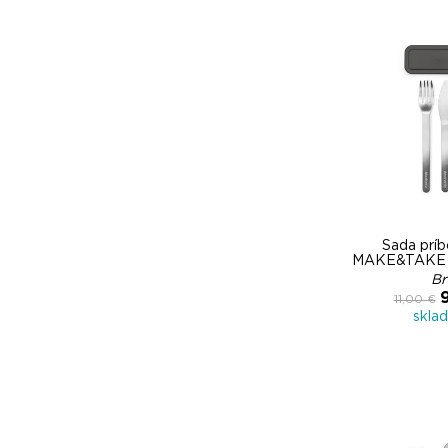
Sada príb
MAKE&TAKE S
Br
11,00 €
skla