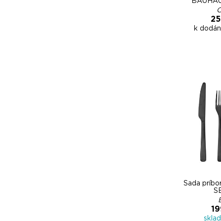
BAUHAUS
C
25
k dodán
Sada príbo
S
19
skla