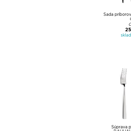
Sada príboro
C
25
skla
Súprava p