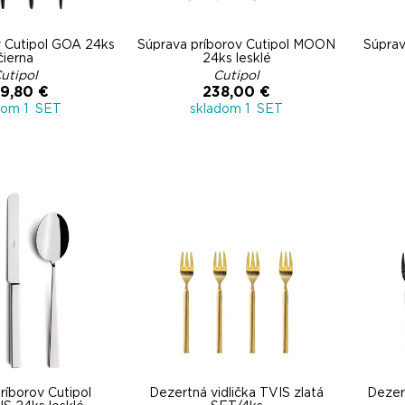
v Cutipol GOA 24ks
Súprava príborov Cutipol MOON
Súprav
čierna
24ks lesklé
utipol
Cutipol
9,80 €
238,00 €
dom 1 SET
skladom 1 SET
ríborov Cutipol
Dezertná vidlička TVIS zlatá
Dezert