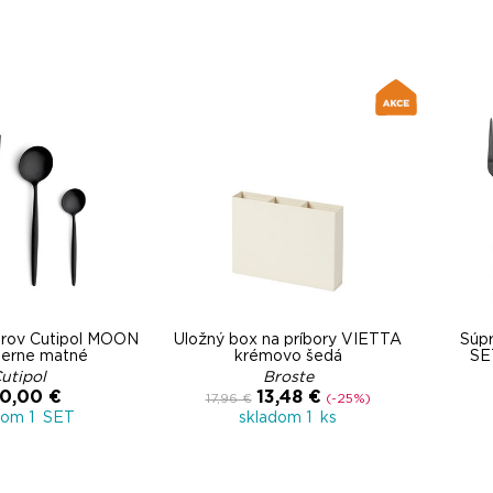
orov Cutipol MOON
Úložný box na príbory VIETTA
Súp
ierne matné
krémovo šedá
SE
utipol
Broste
0,00 €
13,48 €
17,96 €
(-25%)
dom 1 SET
skladom 1 ks