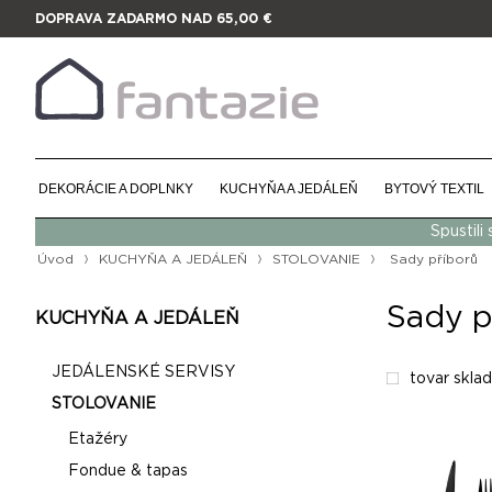
DOPRAVA ZADARMO NAD 65,00 €
DEKORÁCIE A DOPLNKY
KUCHYŇA A JEDÁLEŇ
BYTOVÝ TEXTIL
Spustili
Úvod
KUCHYŇA A JEDÁLEŇ
STOLOVANIE
Sady příborů
Sady p
KUCHYŇA A JEDÁLEŇ
JEDÁLENSKÉ SERVISY
tovar skla
STOLOVANIE
Etažéry
Fondue & tapas