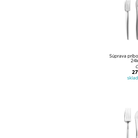
Súprava príb
24
C
27
skla