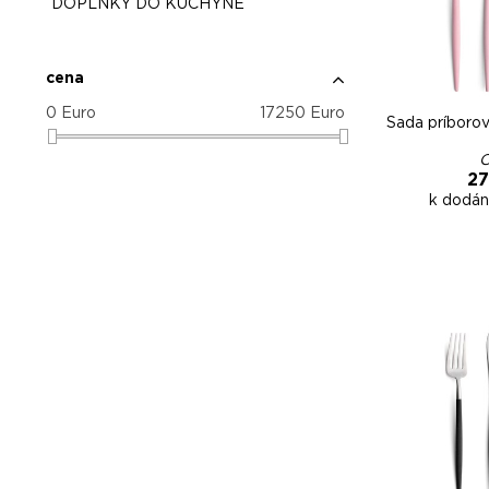
DOPLNKY DO KUCHYNE
cena
0
Euro
17250
Euro
Sada príboro
C
27
k dodán