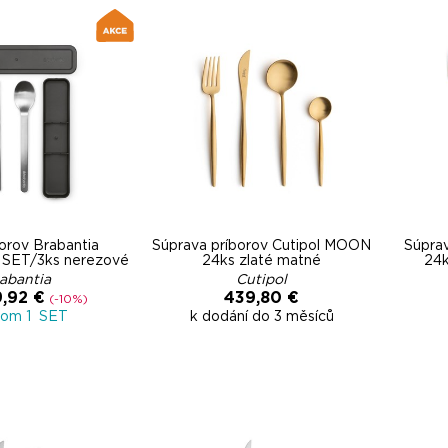
orov Brabantia
Súprava príborov Cutipol MOON
Súprav
ET/3ks nerezové
24ks zlaté matné
24k
abantia
Cutipol
9,92 €
439,80 €
(-10%)
dom 1 SET
k dodání do 3 měsíců