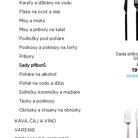
Karafy a džbány na vodu
Fľaše na ocot a olej
Misy a misky
Misy a príbory na šalát
Podložky pod poháre
Podnosy a poklopy na torty
Sada príbo
Príbory
S
Sady příborů
19
Poháre na alkohol
skla
Pohár na vodu a džús
Soľničky, koreničky a mažiare
Tácky a podnosy
Obrúsky a stojany na obrúsky
KÁVA, ČAJ A VÍNO
VARENIE