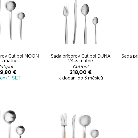
orov Cutipol MOON
Sada príborov Cutipol DUNA
Sada pr
ks matné
24ks matné
utipol
Cutipol
9,80 €
218,00 €
dom 1 SET
k dodání do 3 měsíců