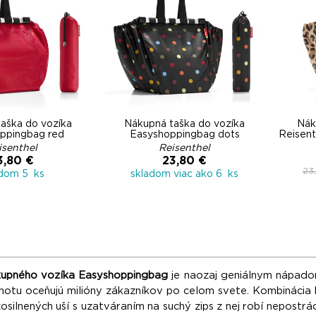
aška do vozíka
Nákupná taška do vozíka
Nák
ppingbag red
Easyshoppingbag dots
Reisent
isenthel
Reisenthel
3,80 €
23,80 €
23
adom 5 ks
skladom viac ako 6 ks
kupného vozíka Easyshoppingbag
je naozaj geniálnym nápad
notu oceňujú milióny zákazníkov po celom svete. Kombinácia 
osilnených uší s uzatváraním na suchý zips z nej robí nepost