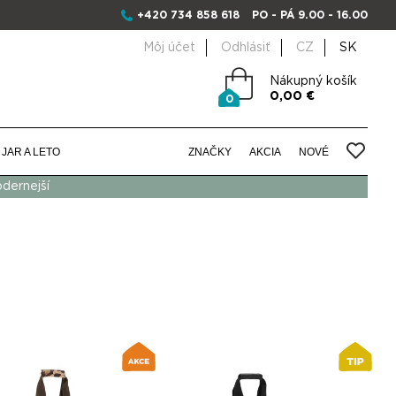
+420 734 858 618
PO - PÁ 9.00 - 16.00
Môj účet
Odhlásiť
CZ
SK
Nákupný košík
0,00 €
0
JAR A LETO
ZNAČKY
AKCIA
NOVÉ
odernejší