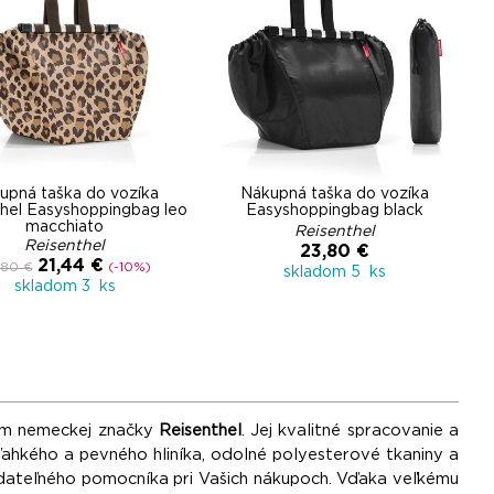
upná taška do vozíka
Nákupná taška do vozíka
hel Easyshoppingbag leo
Easyshoppingbag black
macchiato
Reisenthel
Reisenthel
23,80 €
21,44 €
,80 €
(-10%)
skladom 5 ks
skladom 3 ks
om nemeckej značky
Reisenthel
. Jej kvalitné spracovanie a
ľahkého a pevného hliníka, odolné polyesterové tkaniny a
rádateľného pomocníka pri Vašich nákupoch. Vďaka veľkému