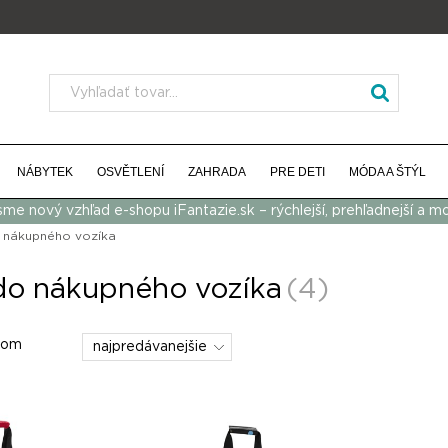
NÁBYTEK
OSVĚTLENÍ
ZAHRADA
PRE DETI
MÓDA A ŠTÝL
 sme nový vzhľad e-shopu iFantazie.sk – rýchlejší, prehľadnejší a m
 nákupného vozíka
do nákupného vozíka
(4)
dom