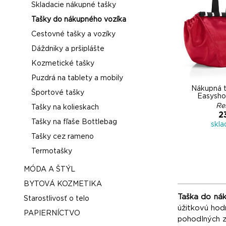
Skladacie nákupné tašky
Tašky do nákupného vozíka
Cestovné tašky a vozíky
Dáždniky a pršiplášte
Kozmetické tašky
Puzdrá na tablety a mobily
Nákupná t
Športové tašky
Easysho
Re
Tašky na kolieskach
2
Tašky na fľaše Bottlebag
skl
Tašky cez rameno
Termotašky
MÓDA A ŠTÝL
BYTOVÁ KOZMETIKA
Taška do ná
Starostlivosť o telo
úžitkovú hod
PAPIERNÍCTVO
pohodlných z