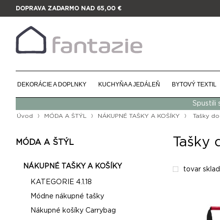
DOPRAVA ZADARMO NAD 65,00 €
DEKORÁCIE A DOPLNKY
KUCHYŇA A JEDÁLEŇ
BYTOVÝ TEXTIL
Spustili
Úvod
MÓDA A ŠTÝL
NÁKUPNÉ TAŠKY A KOŠÍKY
Tašky do
Tašky 
MÓDA A ŠTÝL
NÁKUPNÉ TAŠKY A KOŠÍKY
tovar skla
KATEGORIE 4.1.18
Módne nákupné tašky
Nákupné košíky Carrybag