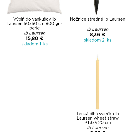
Výplň do vankúšov Ib
Nožnice stredné Ib Laursen
Laursen 50x50 cm 800 gr -
perie
Ib Laursen
Ib Laursen
8,36 €
15,80 €
skladom 2 ks
skladom 1 ks
Tenká dlhá sviečka Ib
Laursen wheat straw
P.1.3xV.20 cm
Ib Laursen