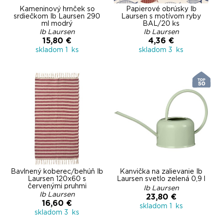
Kameninový hrnček so
Papierové obrúsky Ib
srdiečkom Ib Laursen 290
Laursen s motívom ryby
ml modrý
BAL/20 ks
Ib Laursen
Ib Laursen
15,80 €
4,36 €
skladom 1 ks
skladom 3 ks
Bavlnený koberec/behúň Ib
Kanvička na zalievanie Ib
Laursen 120x60 s
Laursen svetlo zelená 0,9 l
červenými pruhmi
Ib Laursen
Ib Laursen
23,80 €
16,60 €
skladom 1 ks
skladom 3 ks