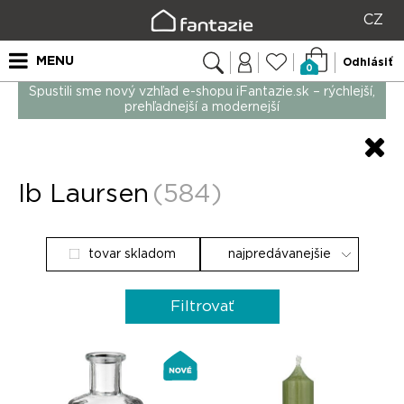
CZ
MENU
Odhlásiť
0
Spustili sme nový vzhľad e-shopu iFantazie.sk – rýchlejší,
prehľadnejší a modernejší
Ib Laursen
(584)
tovar skladom
Filtrovať