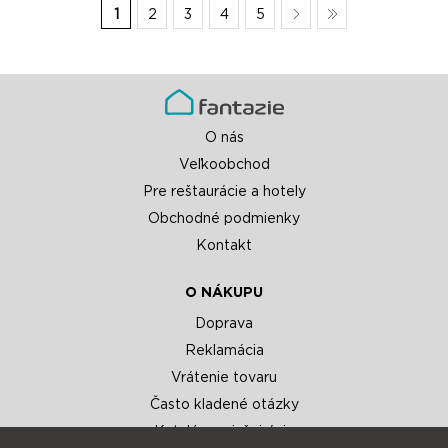
1
2
3
4
5
O nás
Veľkoobchod
Pre reštaurácie a hotely
Obchodné podmienky
Kontakt
O NÁKUPU
Doprava
Reklamácia
Vrátenie tovaru
Často kladené otázky
Katalógy a inšpirácie