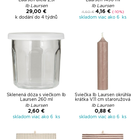
Laursen biela 2,3l
Laursen 1450 ml
Ib Laursen
Ib Laursen
29,00 €
4,16 €
4,60 €
(-10%)
k dodání do 4 týdnů
skladom viac ako 6 ks
Sklenená dóza s viečkom Ib
Sviečka Ib Laursen okrúhla
Laursen 260 ml
krátka V.11 cm staroružová
Ib Laursen
Ib Laursen
2,60 €
0,88 €
skladom viac ako 6 ks
skladom viac ako 6 ks