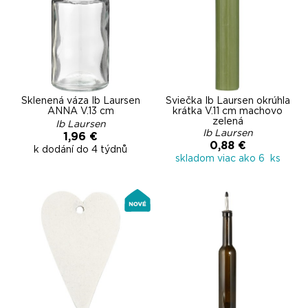
Sklenená váza Ib Laursen
Sviečka Ib Laursen okrúhla
ANNA V.13 cm
krátka V.11 cm machovo
zelená
Ib Laursen
Ib Laursen
1,96 €
0,88 €
k dodání do 4 týdnů
skladom viac ako 6 ks