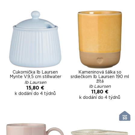
Cukornička Ib Laursen
Kameninová šálka so
Mynte V.9,5 cm stillwater
srdiečkom Ib Laursen 190 ml
žltá
Ib Laursen
Ib Laursen
15,80 €
11,80 €
k dodání do 4 týdnů
k dodání do 4 týdnů