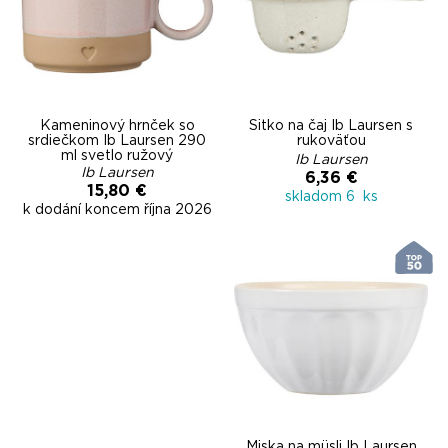
Kameninový hrnček so
Sitko na čaj Ib Laursen s
srdiečkom Ib Laursen 290
rukoväťou
ml svetlo ružový
Ib Laursen
Ib Laursen
6,36 €
15,80 €
skladom 6 ks
k dodání koncem října 2026
Miska na müsli Ib Laursen