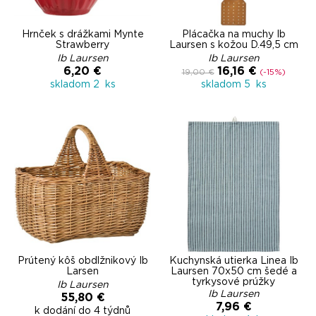
Hrnček s drážkami Mynte
Plácačka na muchy Ib
Strawberry
Laursen s kožou D.49,5 cm
Ib Laursen
Ib Laursen
6,20 €
16,16 €
19,00 €
(-15%)
skladom 2 ks
skladom 5 ks
Prútený kôš obdĺžnikový Ib
Kuchynská utierka Linea Ib
Larsen
Laursen 70x50 cm šedé a
tyrkysové prúžky
Ib Laursen
Ib Laursen
55,80 €
7,96 €
k dodání do 4 týdnů