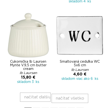
skladom 4 ks
Cukornička Ib Laursen
Smaltovaná ceduľka WC
Mynte V.9,5 cm butter
5x6 cm
cream
Ib Laursen
Ib Laursen
4,60 €
15,80 €
skladom viac ako 6 ks
skladom 3 ks
načítať ďalšiu
načítať všetko