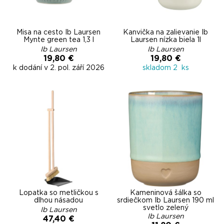
Misa na cesto Ib Laursen
Kanvička na zalievanie Ib
Mynte green tea 1,3 l
Laursen nízka biela 1l
Ib Laursen
Ib Laursen
19,80 €
19,80 €
k dodání v 2. pol. září 2026
skladom 2 ks
Lopatka so metličkou s
Kameninová šálka so
dlhou násadou
srdiečkom Ib Laursen 190 ml
svetlo zelený
Ib Laursen
Ib Laursen
47,40 €