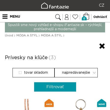
CZ
MENU
Odhlásiť
0
Spustili sme nový vzhľad e-shopu iFantazie.sk – rýchlejší,
prehľadnejší a modernejší
Úvod
MÓDA A ŠTÝL
MÓDA A ŠTÝL
Prívesky na kľúče
(3)
tovar skladom
Filtrovať