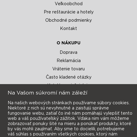
Veľkoobchod
Pre reštaurácie a hotely
Obchodné podmienky
Kontakt
O NÁKUPU
Doprava
Reklamácia
Vrátenie tovaru
Často kladené otázky
Katalógy a inšpirácie
Na Vašom súkromí nám záleží
Na našich webových stránkach používame súbory cookies.
Niektoré z nich sú nevyhnutné a zaisťujú správne
fungovanie webu, zatiaľ čo iné nám pomáhajú vylepšiť tento
web a váš používateľský zážitok. Vďaka nim vám môžeme
zobrazovať ponuky šité na mieru a ponúkať produkty, ktoré
Prihlásiť sa
Novinky e-mailom
by vás mohli zaujímať. Aby sme to docielili, potrebujeme
váš súhlas s používaním všetkých cookies, ktorý nám