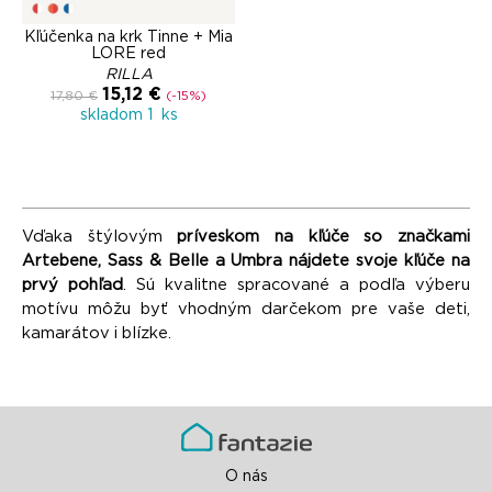
Kľúčenka na krk Tinne + Mia
LORE red
RILLA
15,12 €
17,80 €
(-15%)
skladom 1 ks
Vďaka štýlovým
príveskom na kľúče so značkami
Artebene, Sass & Belle a Umbra nájdete svoje kľúče na
prvý pohľad
. Sú kvalitne spracované a podľa výberu
motívu môžu byť vhodným darčekom pre vaše deti,
kamarátov i blízke.
O nás