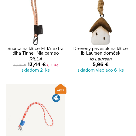
Šnúrka na kľúče ELIA extra
Drevený prívesok na kľúče
dlhá Tinne+Mia cameo
Ib Laursen domček
RILLA
Ib Laursen
13,44 €
5,96 €
15,80 €
(-15%)
skladom 2 ks
skladom viac ako 6 ks