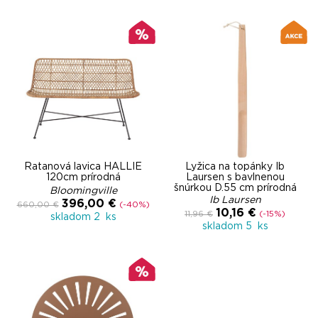
Ratanová lavica HALLIE
Lyžica na topánky Ib
120cm prírodná
Laursen s bavlnenou
šnúrkou D.55 cm prírodná
Bloomingville
Ib Laursen
396,00 €
660,00 €
(-40%)
10,16 €
11,96 €
(-15%)
skladom 2 ks
skladom 5 ks