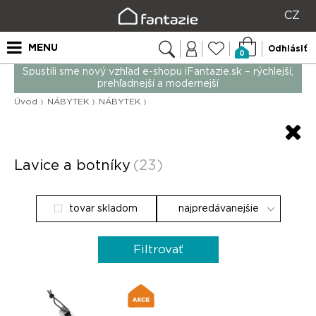
CZ
MENU
Odhlásiť
0
Spustili sme nový vzhľad e-shopu iFantazie.sk – rýchlejší,
prehľadnejší a modernejší
Úvod
NÁBYTEK
NÁBYTEK
Lavice a botníky
(23)
tovar skladom
Filtrovať