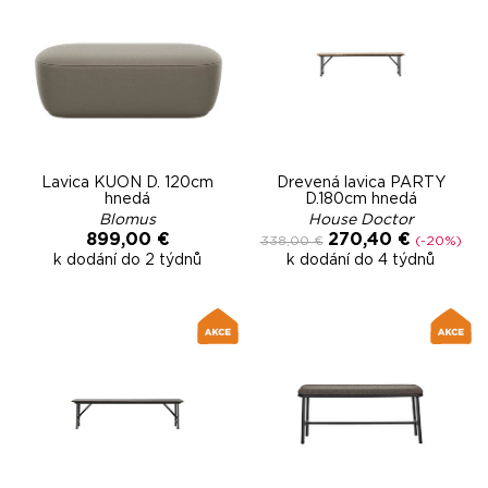
Lavica KUON D. 120cm
Drevená lavica PARTY
hnedá
D.180cm hnedá
Blomus
House Doctor
899,00 €
270,40 €
338,00 €
(-20%)
k dodání do 2 týdnů
k dodání do 4 týdnů