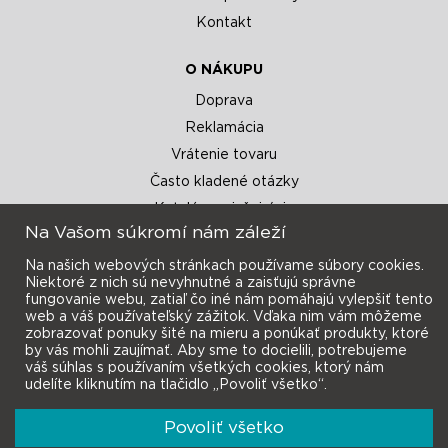
Kontakt
O NÁKUPU
Doprava
Reklamácia
Vrátenie tovaru
Často kladené otázky
Katalógy a inšpirácie
Na Vašom súkromí nám záleží
Na našich webových stránkach používame súbory cookies.
Niektoré z nich sú nevyhnutné a zaisťujú správne
fungovanie webu, zatiaľ čo iné nám pomáhajú vylepšiť tento
web a váš používateľský zážitok. Vďaka nim vám môžeme
zobrazovať ponuky šité na mieru a ponúkať produkty, ktoré
Prihlásiť sa
Novinky e-mailom
by vás mohli zaujímať. Aby sme to docielili, potrebujeme
váš súhlas s používaním všetkých cookies, ktorý nám
udelíte kliknutím na tlačidlo „Povoliť všetko“.
Povoliť všetko