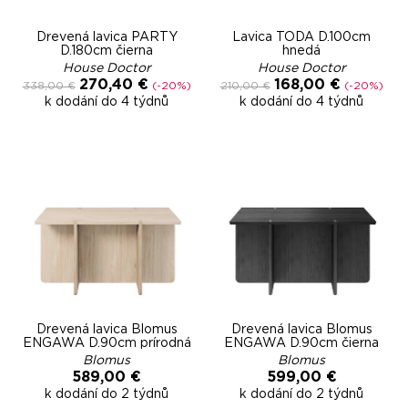
Drevená lavica PARTY
Lavica TODA D.100cm
D.180cm čierna
hnedá
House Doctor
House Doctor
270,40 €
168,00 €
338,00 €
(-20%)
210,00 €
(-20%)
k dodání do 4 týdnů
k dodání do 4 týdnů
Drevená lavica Blomus
Drevená lavica Blomus
ENGAWA D.90cm prírodná
ENGAWA D.90cm čierna
Blomus
Blomus
589,00 €
599,00 €
k dodání do 2 týdnů
k dodání do 2 týdnů