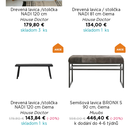
Drevená lavica /stolička
Drevená lavica / stolička
NADI 120 cm
NADI 81 cm čierna
House Doctor
House Doctor
179,80 €
134,00 €
skladom 3 ks
skladom 1 ks
Drevená lavica /stolička
Semišová lavica BRONX S
NADI 120 cm čierna
90 cm, čierna
House Doctor
Muubs
143,84 €
446,40 €
179,80 €
(-20%)
558,00 €
(-20%)
skladom 1 ks
k dodání do 4-6 týdnů