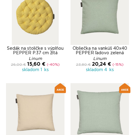
Sedák na stoličke s výplňou
Obliečka na vankúš 40x40
PEPPER P.37 cm žltá
PEPPER ľadovo zelená
Linum
Linum
15,60 €
20,24 €
26,00 €
(-40%)
23,80 €
(-15%)
skladom 1 ks
skladom 4 ks