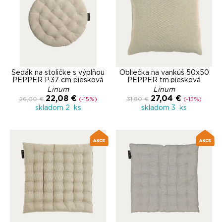
Sedák na stoličke s výplňou
Obliečka na vankúš 50x50
PEPPER P.37 cm piesková
PEPPER tm.piesková
Linum
Linum
22,08 €
27,04 €
26,00 €
(-15%)
31,80 €
(-15%)
skladom 2 ks
skladom 3 ks