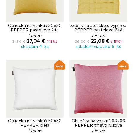
Obliečka na vankúš 50x50
Sedák na stoličke s výplňou
PEPPER pastelovo žltá
PEPPER pastelovo žltá
Linum
Linum
27,04 €
22,08 €
31,80 €
(-15%)
26,00 €
(-15%)
skladom 4 ks
skladom viac ako 6 ks
Obliečka na vankúš 50x50
Obliečka na vankúš 60x60
PEPPER biela
PEPPER tmavo ružová
Linum
Linum