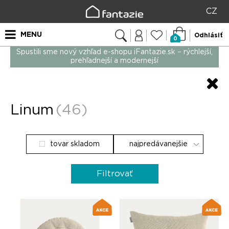
CZ
MENU
Odhlásiť
0
Spustili sme nový vzhľad e-shopu iFantazie.sk – rýchlejší,
prehľadnejší a modernejší
Linum
(46)
tovar skladom
Filtrovať