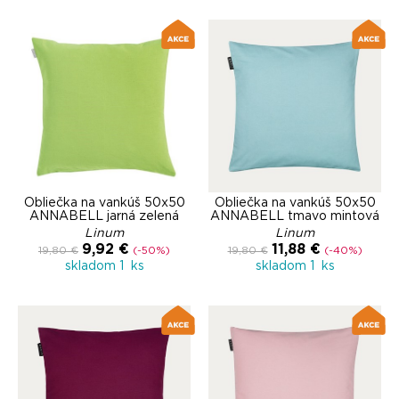
Obliečka na vankúš 50x50
Obliečka na vankúš 50x50
ANNABELL jarná zelená
ANNABELL tmavo mintová
Linum
Linum
9,92 €
11,88 €
19,80 €
(-50%)
19,80 €
(-40%)
skladom 1 ks
skladom 1 ks