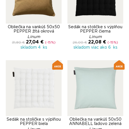
Obliečka na vankúš 50x50
Sedák na stoličke s výplňou
PEPPER žltá okrová
PEPPER čierna
Linum
Linum
27,04 €
22,08 €
31,80 €
(-15%)
26,00 €
(-15%)
skladom 4 ks
skladom viac ako 6 ks
Sedák na stoličke s výplňou
Obliečka na vankúš 50x50
PEPPER biela
ANNABELL ľadovo zelená