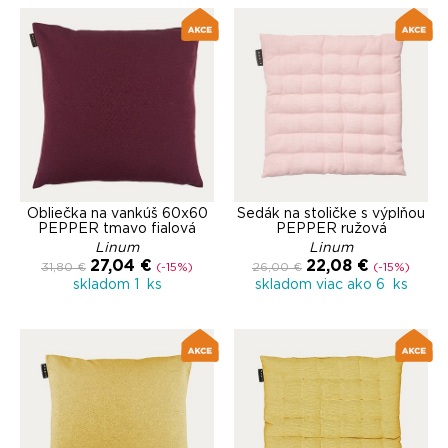
Obliečka na vankúš 60x60
Sedák na stoličke s výplňou
PEPPER tmavo fialová
PEPPER ružová
Linum
Linum
27,04 €
22,08 €
31,80 €
(-15%)
26,00 €
(-15%)
skladom 1 ks
skladom viac ako 6 ks