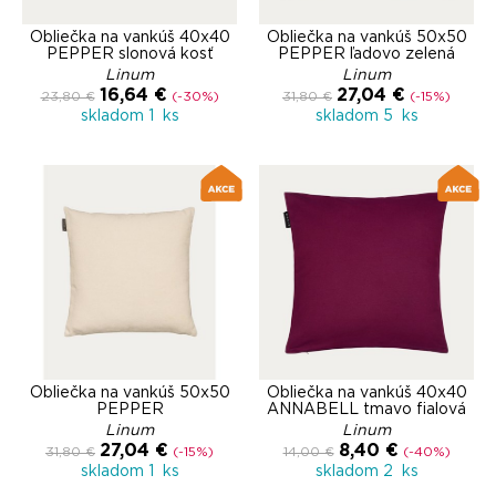
Obliečka na vankúš 40x40
Obliečka na vankúš 50x50
PEPPER slonová kosť
PEPPER ľadovo zelená
Linum
Linum
16,64 €
27,04 €
23,80 €
(-30%)
31,80 €
(-15%)
skladom 1 ks
skladom 5 ks
Obliečka na vankúš 50x50
Obliečka na vankúš 40x40
PEPPER
ANNABELL tmavo fialová
Linum
Linum
27,04 €
8,40 €
31,80 €
(-15%)
14,00 €
(-40%)
skladom 1 ks
skladom 2 ks