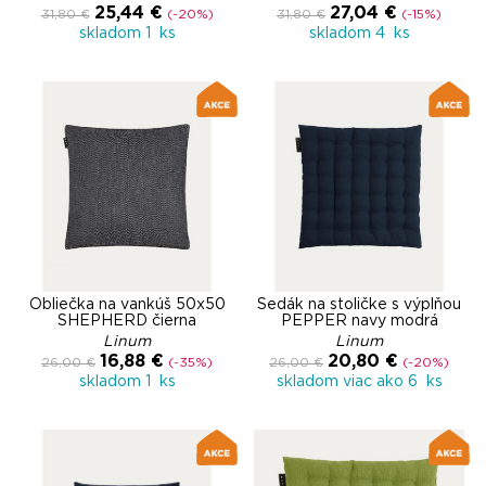
25,44 €
27,04 €
31,80 €
(-20%)
31,80 €
(-15%)
skladom 1 ks
skladom 4 ks
Obliečka na vankúš 50x50
Sedák na stoličke s výplňou
SHEPHERD čierna
PEPPER navy modrá
Linum
Linum
16,88 €
20,80 €
26,00 €
(-35%)
26,00 €
(-20%)
skladom 1 ks
skladom viac ako 6 ks