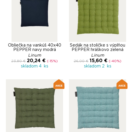
Obliečka na vankúš 40x40
Sedák na stoličke s výplňou
PEPPER navy modrá
PEPPER hráškovo zelená
Linum
Linum
20,24 €
15,60 €
23,80 €
(-15%)
26,00 €
(-40%)
skladom 4 ks
skladom 2 ks