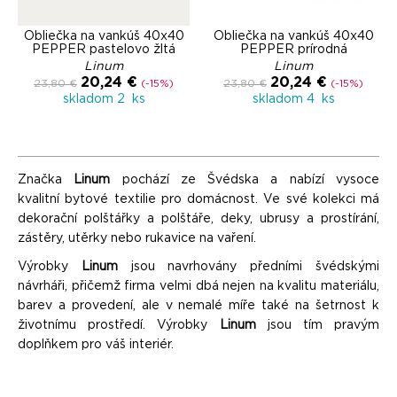
Obliečka na vankúš 40x40
Obliečka na vankúš 40x40
PEPPER pastelovo žltá
PEPPER prírodná
Linum
Linum
20,24 €
20,24 €
23,80 €
(-15%)
23,80 €
(-15%)
skladom 2 ks
skladom 4 ks
Značka
Linum
pochází ze Švédska a nabízí vysoce
kvalitní bytové textilie pro domácnost. Ve své kolekci má
dekorační polštářky a polštáře, deky, ubrusy a prostírání,
zástěry, utěrky nebo rukavice na vaření.
Výrobky
Linum
jsou navrhovány předními švédskými
návrháři, přičemž firma velmi dbá nejen na kvalitu materiálu,
barev a provedení, ale v nemalé míře také na šetrnost k
životnímu prostředí. Výrobky
Linum
jsou tím pravým
doplňkem pro váš interiér.