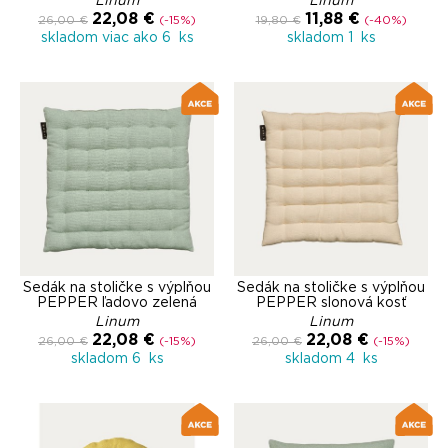
Linum
Linum
22,08 €
11,88 €
26,00 €
(-15%)
19,80 €
(-40%)
skladom viac ako 6 ks
skladom 1 ks
Sedák na stoličke s výplňou
Sedák na stoličke s výplňou
PEPPER ľadovo zelená
PEPPER slonová kosť
Linum
Linum
22,08 €
22,08 €
26,00 €
(-15%)
26,00 €
(-15%)
skladom 6 ks
skladom 4 ks