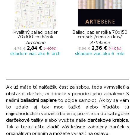
Kvalitný baliaci papier
Baliaci papier rolka 70x150
70x100 cm hárok
cm 5dr. /cena za kus/
Artebene
Artebene
2,84 €
2,36 €
4,76 €
(-40%)
3,96 €
(-40%)
skladom viac ako 6 arch
skladom viac ako 6 role
Ak už máte tú najťažšiu časť za sebou, teda vymyslieť a
obstarať darček, zvládnete v pohode i jeho zabalenie. S
našimi
baliacimi papiere
to pôjde samo:o). Ak by sa vám
to zdalo aj tak moc ťažké alebo hľadáte tú
najjednoduchšiu variantu balenia, pozrite sa do kategórie
darčekové tašky
alebo využite naše
darčekové krabice
.
Tak a teraz ešte zladiť váš krásne zabalený darček s
originálnym prianím a môžete vyraziť na oslavu.