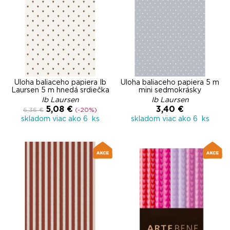
Úloha baliaceho papiera Ib
Úloha baliaceho papiera 5 m
Laursen 5 m hnedá srdiečka
mini sedmokrásky
Ib Laursen
Ib Laursen
5,08 €
3,40 €
6,36 €
(-20%)
skladom viac ako 6 ks
skladom viac ako 6 ks