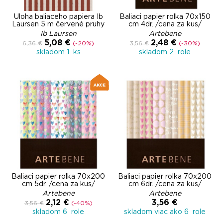
Úloha baliaceho papiera Ib
Baliaci papier rolka 70x150
Laursen 5 m červené pruhy
cm 4dr. /cena za kus/
Ib Laursen
Artebene
5,08 €
2,48 €
6,36 €
(-20%)
3,56 €
(-30%)
skladom 1 ks
skladom 2 role
Baliaci papier rolka 70x200
Baliaci papier rolka 70x200
cm 5dr. /cena za kus/
cm 6dr. /cena za kus/
Artebene
Artebene
2,12 €
3,56 €
3,56 €
(-40%)
skladom 6 role
skladom viac ako 6 role