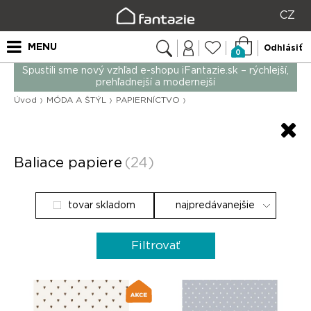
CZ
MENU
Odhlásiť
0
Spustili sme nový vzhľad e-shopu iFantazie.sk – rýchlejší,
prehľadnejší a modernejší
Úvod
MÓDA A ŠTÝL
PAPIERNÍCTVO
Baliace papiere
(24)
tovar skladom
Filtrovať