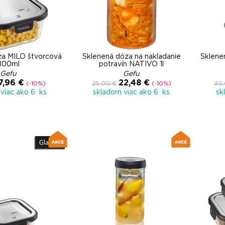
za MILO štvorcová
Sklenená dóza na nakladanie
Sklene
800ml
potravín NATIVO 1l
Gefu
Gefu
7,96 €
22,48 €
(-10%)
25,00 €
(-10%)
30,
viac ako 6 ks
skladom viac ako 6 ks
sk