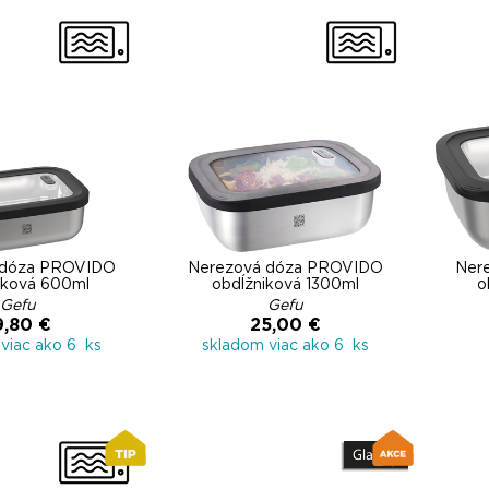
 dóza PROVIDO
Nerezová dóza PROVIDO
Ner
iková 600ml
obdĺžniková 1300ml
o
Gefu
Gefu
9,80 €
25,00 €
viac ako 6 ks
skladom viac ako 6 ks