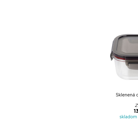
Sklenená d
Z
1
skladom 