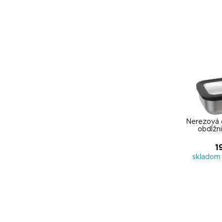
Nerezová
obdĺžn
1
skladom 