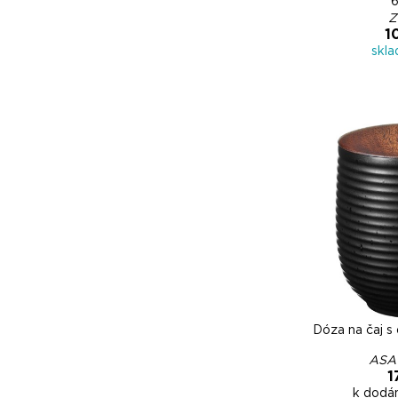
Z
1
skl
Dóza na čaj 
ASA 
1
k dodán