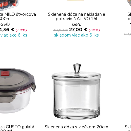
za MILO štvorcová
Sklenená dóza na nakladanie
S
300ml
potravín NATIVO 1,5l
o
Gefu
Gefu
4,36 €
27,00 €
(-10%)
30,00 €
(-10%)
50,
viac ako 6 ks
skladom viac ako 6 ks
óza GUSTO guľatá
Sklenená dóza s viečkom 20cm
Sk