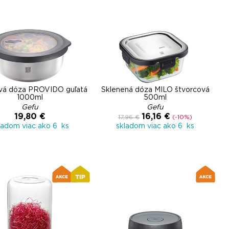
vá dóza PROVIDO guľatá
Sklenená dóza MILO štvorcová
1000ml
500ml
Gefu
Gefu
19,80 €
16,16 €
17,96 €
(-10%)
ladom viac ako 6 ks
skladom viac ako 6 ks