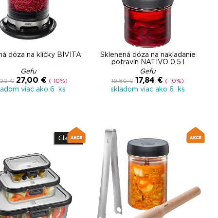
ná dóza na klíčky BIVITA
Sklenená dóza na nakladanie
potravín NATIVO 0,5 l
Gefu
Gefu
27,00 €
17,84 €
00 €
(-10%)
19,80 €
(-10%)
ladom viac ako 6 ks
skladom viac ako 6 ks