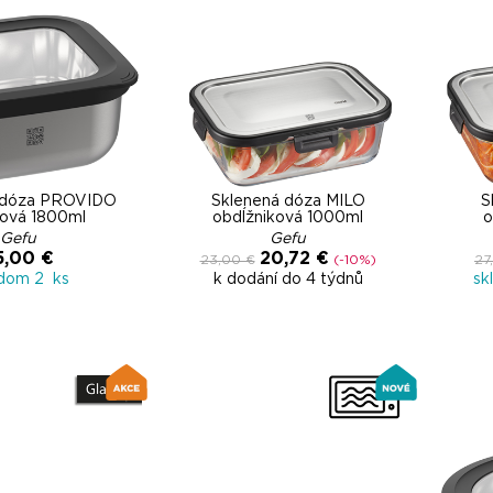
 dóza PROVIDO
Sklenená dóza MILO
S
cová 1800ml
obdĺžniková 1000ml
o
Gefu
Gefu
5,00 €
20,72 €
23,00 €
(-10%)
27
adom 2 ks
k dodání do 4 týdnů
sk