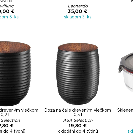
600 ml
n
willing
Leonardo
0,00 €
35,00 €
adom 5 ks
skladom 3 ks
s dreveným viečkom
Dóza na čaj s dreveným viečkom
Sklenen
0,2 l
0,3 l
Selection
ASA Selection
7,80 €
19,80 €
í do 4 týdnů
k dodání do 4 týdnů
sk