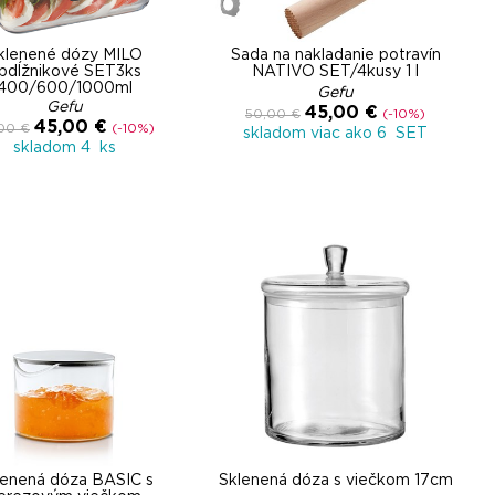
klenené dózy MILO
Sada na nakladanie potravín
bdĺžnikové SET3ks
NATIVO SET/4kusy 1 l
400/600/1000ml
Gefu
Gefu
45,00 €
50,00 €
(-10%)
45,00 €
00 €
(-10%)
skladom viac ako 6 SET
skladom 4 ks
lenená dóza BASIC s
Sklenená dóza s viečkom 17cm