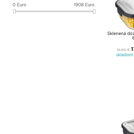
0
Euro
1908
Euro
Sklenená dó
1
19,96 €
skladom 