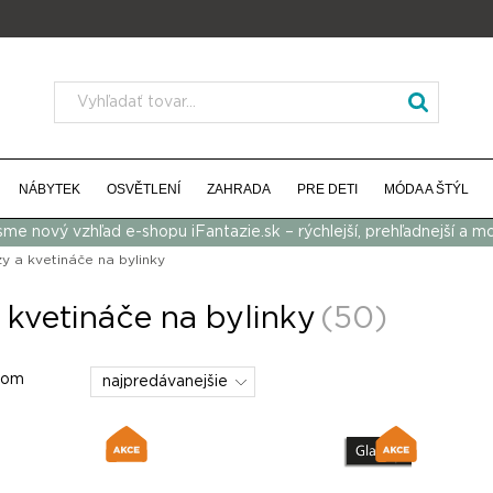
NÁBYTEK
OSVĚTLENÍ
ZAHRADA
PRE DETI
MÓDA A ŠTÝL
 sme nový vzhľad e-shopu iFantazie.sk – rýchlejší, prehľadnejší a m
y a kvetináče na bylinky
 kvetináče na bylinky
(50)
dom