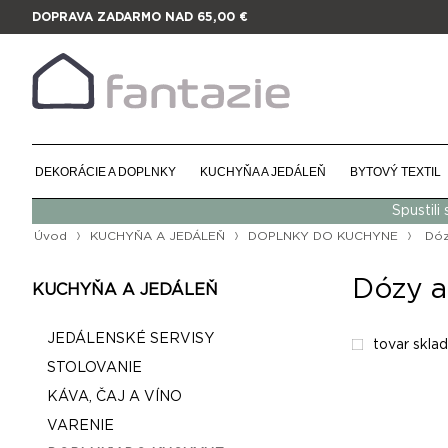
DOPRAVA ZADARMO NAD 65,00 €
DEKORÁCIE A DOPLNKY
KUCHYŇA A JEDÁLEŇ
BYTOVÝ TEXTIL
Spustili
Úvod
KUCHYŇA A JEDÁLEŇ
DOPLNKY DO KUCHYNE
Dóz
Dózy a
KUCHYŇA A JEDÁLEŇ
JEDÁLENSKÉ SERVISY
tovar skla
STOLOVANIE
KÁVA, ČAJ A VÍNO
VARENIE