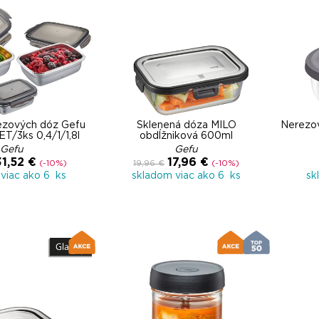
ezových dóz Gefu
Sklenená dóza MILO
Nerezo
/3ks 0,4/1/1,8l
obdĺžniková 600ml
Gefu
Gefu
31,52 €
17,96 €
(-10%)
19,96 €
(-10%)
viac ako 6 ks
skladom viac ako 6 ks
sk