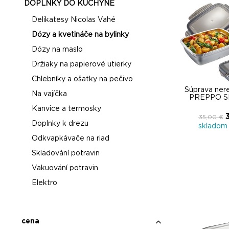
DOPLNKY DO KUCHYNE
Delikatesy Nicolas Vahé
Dózy a kvetináče na bylinky
Dózy na maslo
Držiaky na papierové utierky
Chlebníky a ošatky na pečivo
Súprava ner
Na vajíčka
PREPPO SET
Kanvice a termosky
35,00 €
Doplnky k drezu
skladom 
Odkvapkávače na riad
Skladování potravin
Vakuování potravin
Elektro
cena