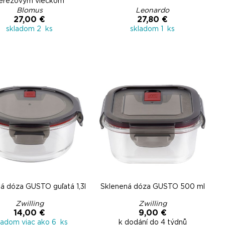
erezovým viečkom
Blomus
Leonardo
27,00 €
27,80 €
skladom 2 ks
skladom 1 ks
á dóza GUSTO guľatá 1,3l
Sklenená dóza GUSTO 500 ml
Zwilling
Zwilling
14,00 €
9,00 €
ladom viac ako 6 ks
k dodání do 4 týdnů