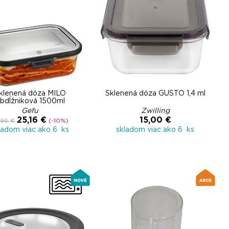
klenená dóza MILO
Sklenená dóza GUSTO 1,4 ml
bdĺžniková 1500ml
Gefu
Zwilling
25,16 €
15,00 €
,96 €
(-10%)
ladom viac ako 6 ks
skladom viac ako 6 ks