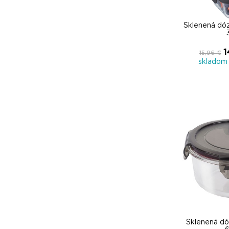
Sklenená dó
1
15,96 €
skladom 
Sklenená d