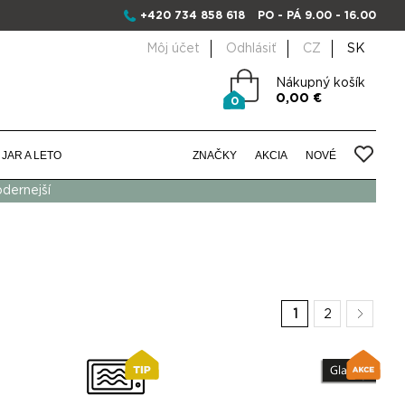
+420 734 858 618
PO - PÁ 9.00 - 16.00
Môj účet
Odhlásiť
CZ
SK
Nákupný košík
0,00 €
0
JAR A LETO
ZNAČKY
AKCIA
NOVÉ
odernejší
1
2