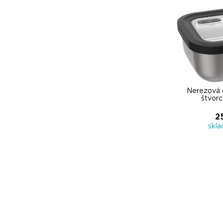
Nerezová
štvor
2
skl