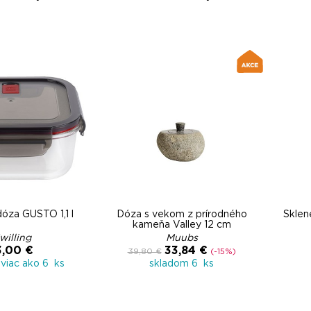
óza GUSTO 1,1 l
Dóza s vekom z prírodného
Sklen
kameňa Valley 12 cm
willing
Muubs
3,00 €
33,84 €
39,80 €
(-15%)
viac ako 6 ks
skladom 6 ks