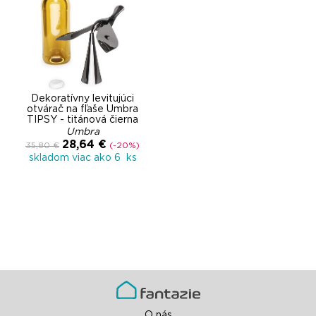
Dekoratívny levitujúci
otvárač na fľaše Umbra
TIPSY - titánová čierna
Umbra
28,64 €
35,80 €
(-20%)
skladom viac ako 6 ks
O nás