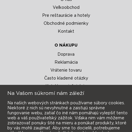
Veľkoobchod
Pre reštaurácie a hotely
Obchodné podmienky
Kontakt
O NÁKUPU
Doprava
Reklamácia
Vrátenie tovaru
Často kladené otázky
Katalógy a inšpirácie
Na Vašom súkromí nám záleží
Na našich webových stránkach používame súbory cookies.
Niektoré z nich sú nevyhnutné a zaisťujú správne
fungovanie webu, zatiaľ čo iné nám pomáhajú vylepšiť tento
web a váš používateľský zážitok. Vďaka nim vám môžeme
zobrazovať ponuky šité na mieru a ponúkať produkty, ktoré
Prihlásiť sa
by vás mohli zaujímať. Aby sme to docielili, potrebujeme
Novinky e-mailom