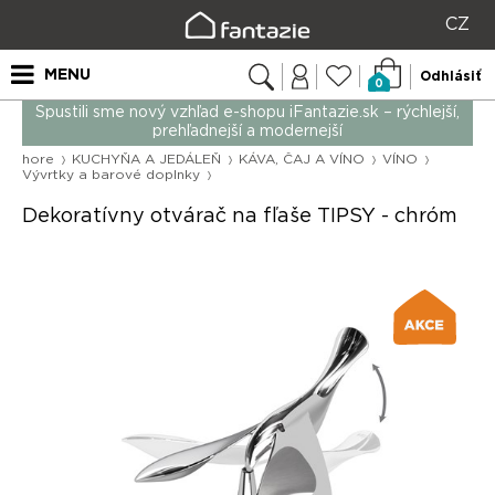
CZ
MENU
Odhlásiť
0
Spustili sme nový vzhľad e-shopu iFantazie.sk – rýchlejší,
prehľadnejší a modernejší
hore
KUCHYŇA A JEDÁLEŇ
KÁVA, ČAJ A VÍNO
VÍNO
Vývrtky a barové doplnky
Dekoratívny otvárač na fľaše TIPSY - chróm